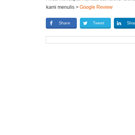
kami menulis >
Google Review
Share
Tweet
Sha