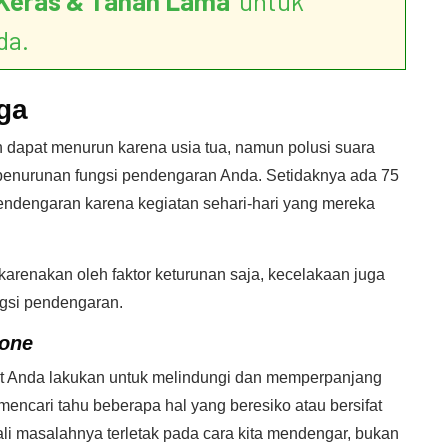
Keras & Tahan Lama
’ untuk
da.
ga
dapat menurun karena usia tua, namun polusi suara
nurunan fungsi pendengaran Anda. Setidaknya ada 75
endengaran karena kegiatan sehari-hari yang mereka
renakan oleh faktor keturunan saja, kecelakaan juga
gsi pendengaran.
one
 Anda lakukan untuk melindungi dan memperpanjang
encari tahu beberapa hal yang beresiko atau bersifat
li masalahnya terletak pada cara kita mendengar, bukan