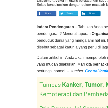
Disclaimer: Artikel ini ditulis berdasarkan su
Selalu konsultasikan dengan dokter masalah k
Share
Tweet
Share
Indera Pendengaran
–
Tahukah Anda be
pendengaran? Menurut laporan
Organisa
penduduk dunia yang mengalami hal ini. M
disebut sebagai karunia yang perlu di ja
Dalam artikel ini Anda akan memperoleh 
yang mudah dilakukan. Mari kita perhatik
berfungsi normal
– sumber:
Central Inst
Tumpas
Kanker, Tumor, 
Kemoterapi dan Pembed