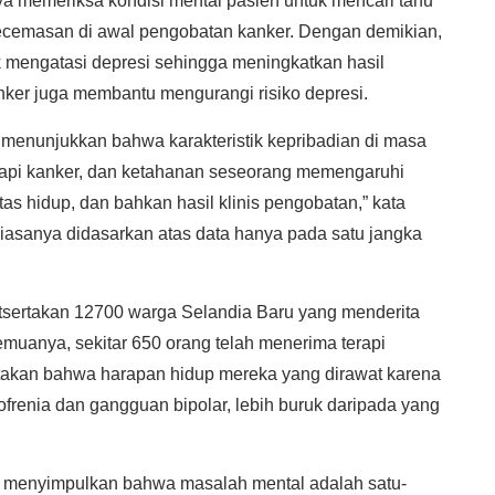
ya memeriksa kondisi mental pasien untuk mencari tahu
ecemasan di awal pengobatan kanker. Dengan demikian,
 mengatasi depresi sehingga meningkatkan hasil
kanker juga membantu mengurangi risiko depresi.
menunjukkan bahwa karakteristik kepribadian di masa
api kanker, dan ketahanan seseorang memengaruhi
as hidup, dan bahkan hasil klinis pengobatan,” kata
biasanya didasarkan atas data hanya pada satu jangka
utsertakan 12700 warga Selandia Baru yang menderita
emuanya, sekitar 650 orang telah menerima terapi
gatakan bahwa harapan hidup mereka yang dirawat karena
frenia dan gangguan bipolar, lebih buruk daripada yang
uk menyimpulkan bahwa masalah mental adalah satu-