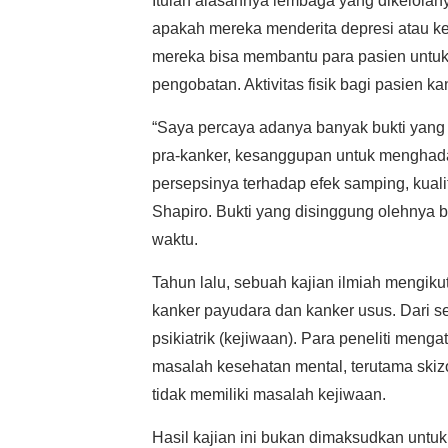
Itulah alasannya lembaga yang dikelolan
apakah mereka menderita depresi atau k
mereka bisa membantu para pasien untuk
pengobatan. Aktivitas fisik bagi pasien 
“Saya percaya adanya banyak bukti yang 
pra-kanker, kesanggupan untuk menghad
persepsinya terhadap efek samping, kualit
Shapiro. Bukti yang disinggung olehnya 
waktu.
Tahun lalu, sebuah kajian ilmiah mengik
kanker payudara dan kanker usus. Dari s
psikiatrik (kejiwaan). Para peneliti men
masalah kesehatan mental, terutama skizo
tidak memiliki masalah kejiwaan.
Hasil kajian ini bukan dimaksudkan unt