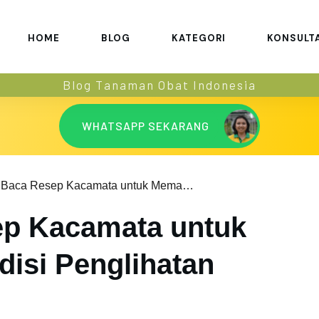
HOME
BLOG
KATEGORI
KONSULT
Blog Tanaman Obat Indonesia
WHATSAPP SEKARANG
Cara Baca Resep Kacamata untuk Memahami Kondisi Penglihatan Anda
ep Kacamata untuk
isi Penglihatan