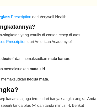
glass Prescription
dari Verywell Health.
Singkatannya?
-singkatan yang tertulis di contoh resep di atas.
es Prescription
dari American Academy of
 dexter
” dan memaksudkan
mata kanan
.
dan memaksudkan
mata kiri
.
n memaksudkan
kedua mata
.
Angka?
esep kacamata juga terdiri dari banyak angka-angka. Anda
eperti tanda plus (+) dan tanda minus (-). Berikut