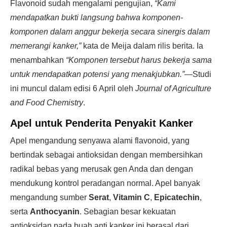
Flavonoid sudah mengalami pengujian,
“Kami
mendapatkan bukti langsung bahwa komponen-
komponen dalam anggur bekerja secara sinergis dalam
memerangi kanker,”
kata de Meija dalam rilis berita. Ia
menambahkan
“Komponen tersebut harus bekerja sama
untuk mendapatkan potensi yang menakjubkan.”
—Studi
ini muncul dalam edisi 6 April oleh
Journal of Agriculture
and Food Chemistry
.
Apel untuk Penderita Penyakit Kanker
Apel mengandung senyawa alami flavonoid, yang
bertindak sebagai antioksidan dengan membersihkan
radikal bebas yang merusak gen Anda dan dengan
mendukung kontrol peradangan normal. Apel banyak
mengandung sumber
Serat
,
Vitamin C
,
Epicatechin
,
serta
Anthocyanin
. Sebagian besar kekuatan
antioksidan pada buah anti kanker ini berasal dari