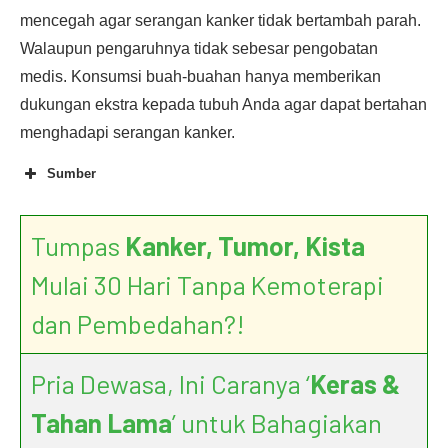
mencegah agar serangan kanker tidak bertambah parah.
Walaupun pengaruhnya tidak sebesar pengobatan
medis. Konsumsi buah-buahan hanya memberikan
dukungan ekstra kepada tubuh Anda agar dapat bertahan
menghadapi serangan kanker.
Sumber
Fruit and vegetables and cancer risk: a review
Tumpas
Kanker, Tumor, Kista
of southern European studies
Mulai 30 Hari Tanpa Kemoterapi
dan Pembedahan?!
Pria Dewasa, Ini Caranya ‘
Keras &
Tahan Lama
’ untuk Bahagiakan