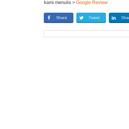
kami menulis >
Google Review
Share
Tweet
Sha