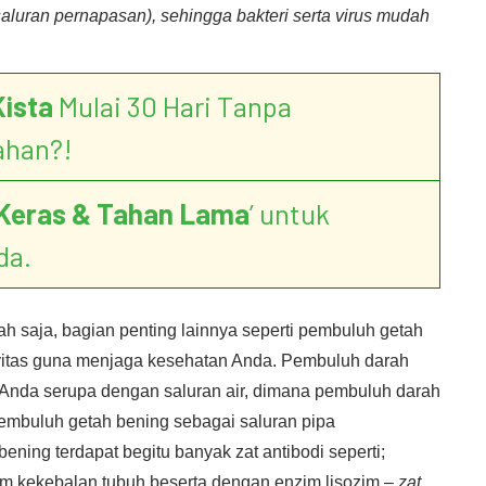
aluran pernapasan), sehingga bakteri serta virus mudah
Kista
Mulai 30 Hari Tanpa
ahan?!
Keras & Tahan Lama
’ untuk
da.
h saja, bagian penting lainnya seperti pembuluh getah
tivitas guna menjaga kesehatan Anda. Pembuluh darah
Anda serupa dengan saluran air, dimana pembuluh darah
embuluh getah bening sebagai saluran pipa
ning terdapat begitu banyak zat antibodi seperti;
em kekebalan tubuh beserta dengan enzim lisozim –
zat