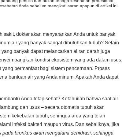
dut pandang penulis dan bukan tenaga kesehatan profesional.
esehatan Anda sebelum mengikuti saran apapun di artikel ini.
ah sakit, dokter akan menyarankan Anda untuk banyak
inum air yang banyak sangat dibutuhkan tubuh? Selain
r yang banyak dapat melancarkan aliran darah juga
enyeimbangkan kondisi ekosistem yang ada dalam usus,
h yang bermanfaat bagi sistem pencernaan. Proses
rena bantuan air yang Anda minum. Apakah Anda dapat
embantu Anda tetap sehat? Ketahuilah bahwa saat air
ambung dan usus – secara otomatis tubuh akan
istem kekebalan tubuh, sehingga area yang telah
i infeksi bakteri maupun virus. Dan sebaliknya, jika
pada bronkus akan mengalami dehidrasi, sehingga