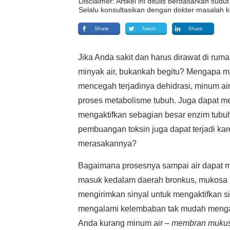
Disclaimer: Artikel ini ditulis berdasarkan su
Selalu konsultasikan dengan dokter masalah k
Share
Tweet
Share
Jika Anda sakit dan harus dirawat di rum
minyak air, bukankah begitu? Mengapa m
mencegah terjadinya dehidrasi, minum ai
proses metabolisme tubuh. Juga dapat m
mengaktifkan sebagian besar enzim tubu
pembuangan toksin juga dapat terjadi ka
merasakannya?
Bagaimana prosesnya sampai air dapat m
masuk kedalam daerah bronkus, mukosa l
mengirimkan sinyal untuk mengaktifkan s
mengalami kelembaban tak mudah mengalam
Anda kurang minum air –
membran mukus 