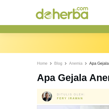
Home
Blog
Anemia
Apa Gejal
Apa Gejala An
DITULIS OLEH:
FERY IRAWAN