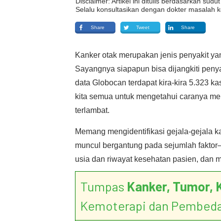
Disclaimer: Artikel ini ditulis berdasarkan su
Selalu konsultasikan dengan dokter masalah k
Share
Tweet
Share
Kanker otak merupakan jenis penyakit yang
Sayangnya siapapun bisa dijangkiti penyak
data Globocan terdapat kira-kira 5.323 ka
kita semua untuk mengetahui caranya meng
terlambat.
Memang mengidentifikasi gejala-gejala k
muncul bergantung pada sejumlah faktor—j
usia dan riwayat kesehatan pasien, dan m
Tumpas
Kanker, Tumor, 
Kemoterapi dan Pembed