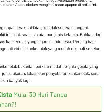
dut pandang penulis dan bukan tenaga kesehatan profesional.
esehatan Anda sebelum mengikuti saran apapun di artikel ini.
 dapat berakibat fatal jika tidak segera ditangani.
it ini, tidak soal usia ataupun jenis kelamin. Bahkan dari
sus kanker otak yang terjadi di Indonesia. Penting bagi
enali ciri-ciri kanker otak yang mudah dikenali sebelum
anker otak bukanlah perkara mudah. Gejala-gejala yang
enis, ukuran, lokasi dan penyebaran kanker otak, serta
asih banyak lagi.
Kista
Mulai 30 Hari Tanpa
ahan?!