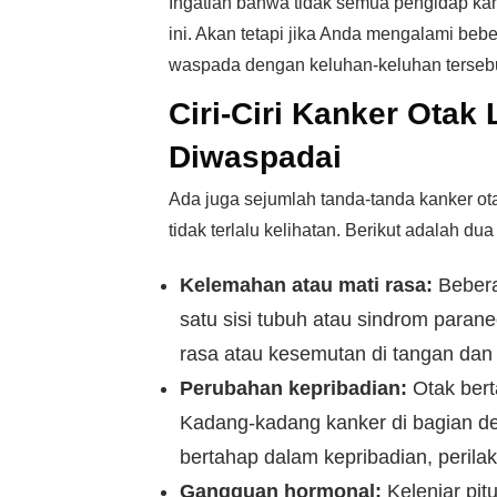
Ingatlah bahwa tidak semua pengidap kan
ini. Akan tetapi jika Anda mengalami beber
waspada dengan keluhan-keluhan tersebu
Ciri-Ciri Kanker Otak
Diwaspadai
Ada juga sejumlah tanda-tanda kanker ota
tidak terlalu kelihatan. Berikut adalah dua
Kelemahan atau mati rasa:
Bebera
satu sisi tubuh atau sindrom paraneo
rasa atau kesemutan di tangan dan 
Perubahan kepribadian:
Otak bert
Kadang-kadang kanker di bagian 
bertahap dalam kepribadian, perila
Gangguan hormonal:
Kelenjar pitu