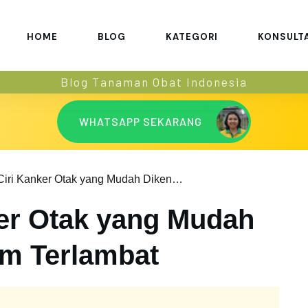
HOME
BLOG
KATEGORI
KONSULT
Blog Tanaman Obat Indonesia
WHATSAPP SEKARANG
7 Ciri-Ciri Kanker Otak yang Mudah Dikenali Sebelum Terlambat
ker Otak yang Mudah
um Terlambat