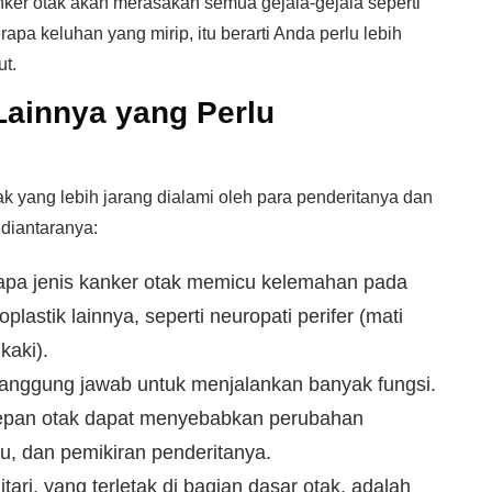
ker otak akan merasakan semua gejala-gejala seperti
apa keluhan yang mirip, itu berarti Anda perlu lebih
t.
 Lainnya yang Perlu
k yang lebih jarang dialami oleh para penderitanya dan
 diantaranya:
pa jenis kanker otak memicu kelemahan pada
plastik lainnya, seperti neuropati perifer (mati
kaki).
anggung jawab untuk menjalankan banyak fungsi.
depan otak dapat menyebabkan perubahan
ku, dan pemikiran penderitanya.
itari, yang terletak di bagian dasar otak, adalah