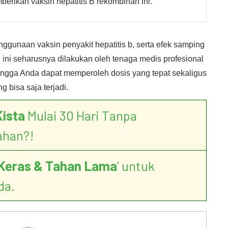
rikan vaksin hepatitis B rekombinan ini.
nggunaan vaksin penyakit hepatitis b, serta efek samping
n ini seharusnya dilakukan oleh tenaga medis profesional
ingga Anda dapat memperoleh dosis yang tepat sekaligus
 bisa saja terjadi.
Kista
Mulai 30 Hari Tanpa
ahan?!
Keras & Tahan Lama
’ untuk
da.