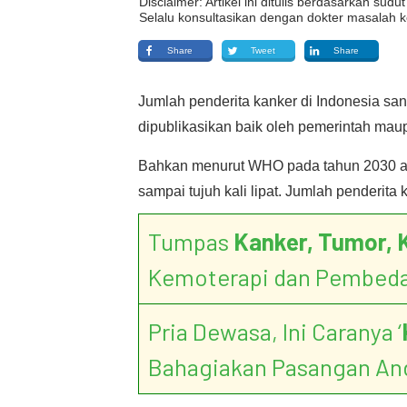
Disclaimer: Artikel ini ditulis berdasarkan su
Selalu konsultasikan dengan dokter masalah k
Share
Tweet
Share
Jumlah penderita kanker di Indonesia sanga
dipublikasikan baik oleh pemerintah ma
Bahkan menurut WHO pada tahun 2030 akan
sampai tujuh kali lipat. Jumlah penderit
Tumpas
Kanker, Tumor, 
Kemoterapi dan Pembed
Pria Dewasa, Ini Caranya ‘
Bahagiakan Pasangan An