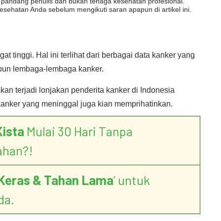
dut pandang penulis dan bukan tenaga kesehatan profesional.
esehatan Anda sebelum mengikuti saran apapun di artikel ini.
t tinggi. Hal ini terlihat dari berbagai data kanker yang
upun lembaga-lembaga kanker.
 terjadi lonjakan penderita kanker di Indonesia
a kanker yang meninggal juga kian memprihatinkan.
Kista
Mulai 30 Hari Tanpa
ahan?!
Keras & Tahan Lama
’ untuk
da.