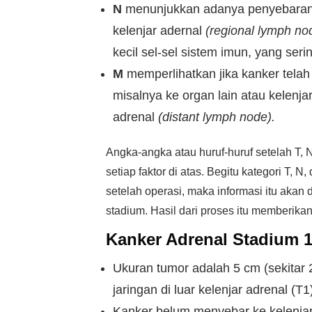
N
menunjukkan adanya penyebaran
kelenjar adernal
(regional lymph no
kecil sel-sel sistem imun, yang se
M
memperlihatkan jika kanker tela
misalnya ke organ lain atau kelenja
adrenal
(distant lymph node).
Angka-angka atau huruf-huruf setelah T,
setiap faktor di atas. Begitu kategori T, 
setelah operasi, maka informasi itu ak
stadium. Hasil dari proses itu memberika
Kanker Adrenal Stadium 1
Ukuran tumor adalah 5 cm (sekitar 
jaringan di luar kelenjar adrenal (T1
Kanker belum menyebar ke kelenjar 