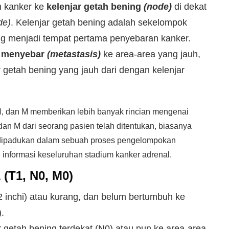
 kanker ke
kelenjar getah bening
(node)
di dekat
de)
. Kelenjar getah bening adalah sekelompok
ring menjadi tempat pertama penyebaran kanker.
h
menyebar
(metastasis)
ke area-area yang jauh,
r getah bening yang jauh dari dengan kelenjar
 N, dan M memberikan lebih banyak rincian mengenai
N, dan M dari seorang pasien telah ditentukan, biasanya
an dipadukan dalam sebuah proses pengelompokan
n informasi keseluruhan stadium kanker adrenal.
 (T1, N0, M0)
2 inchi) atau kurang, dan belum bertumbuh ke
).
getah bening terdekat (N0) atau pun ke area-area