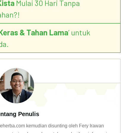
Kista
Mulai 30 Hari Tanpa
ahan?!
Keras & Tahan Lama
’ untuk
da.
ntang Penulis
n deherba.com kemudian disunting oleh Fery Irawan