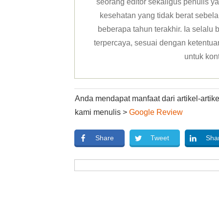
seorang editor sekaligus penulis y
kesehatan yang tidak berat sebela
beberapa tahun terakhir. Ia selal
terpercaya, sesuai dengan ketentuan 
untuk kon
Anda mendapat manfaat dari artikel-arti
kami menulis >
Google Review
Share
Tweet
Sha