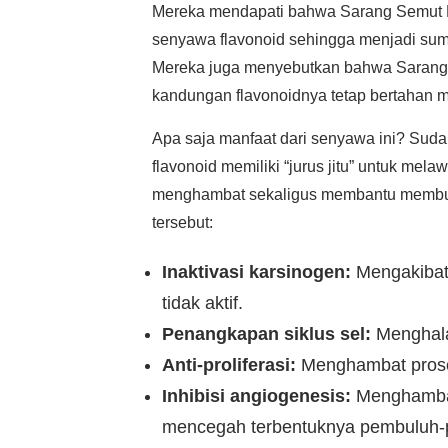
Mereka mendapati bahwa Sarang Semut 
senyawa flavonoid sehingga menjadi sum
Mereka juga menyebutkan bahwa Sarang S
kandungan flavonoidnya tetap bertahan m
Apa saja manfaat dari senyawa ini? Sud
flavonoid memiliki “jurus jitu” untuk me
menghambat sekaligus membantu membun
tersebut:
Inaktivasi karsinogen:
Mengakibatk
tidak aktif.
Penangkapan siklus sel:
Menghalan
Anti-proliferasi:
Menghambat proses
Inhibisi angiogenesis:
Menghambat 
mencegah terbentuknya pembuluh-p