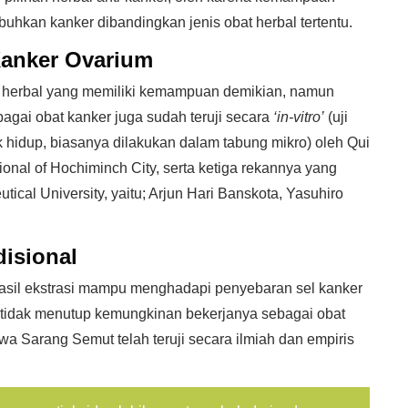
buhkan kanker dibandingkan jenis obat herbal tertentu.
Kanker Ovarium
n herbal yang memiliki kemampuan demikian, namun
gai obat kanker juga sudah teruji secara
‘in-vitro’
(uji
 hidup, biasanya dilakukan dalam tabung mikro) oleh Qui
ional of Hochiminch City, serta ketiga rekannya yang
ical University, yaitu; Arjun Hari Banskota, Yasuhiro
isional
hasil ekstrasi mampu menghadapi penyebaran sel kanker
ni tidak menutup kemungkinan bekerjanya sebagai obat
a Sarang Semut telah teruji secara ilmiah dan empiris