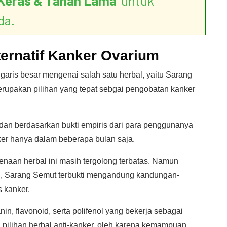
Keras & Tahan Lama
’ untuk
da.
ernatif Kanker Ovarium
 garis besar mengenai salah satu herbal, yaitu Sarang
rupakan pilihan yang tepat sebgai pengobatan kanker
 dan berdasarkan bukti empiris dari para penggunanya
ker hanya dalam beberapa bulan saja.
kenaan herbal ini masih tergolong terbatas. Namun
un, Sarang Semut terbukti mengandung kandungan-
 kanker.
nin, flavonoid, serta polifenol yang bekerja sebagai
 pilihan herbal anti-kanker, oleh karena kemampuan