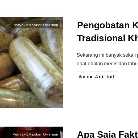
Pengobatan K
Penyakit Kanker Ovarium
Tradisional K
Sekarang ini banyak sekal
obat-obatan medis dan tah
Baca Artikel
Apa Saja Fak
Penyakit Kanker Ovarium