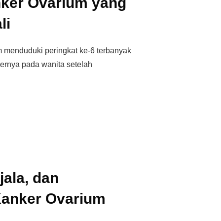
anker Ovarium yang
li
m menduduki peringkat ke-6 terbanyak
kernya pada wanita setelah
ala, dan
anker Ovarium