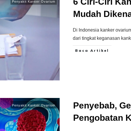
6 Ciri-Ciri K
Penyakit Kanker Ovarium
Mudah Dikena
Di Indonesia kanker ovariu
dari tingkat keganasan kan
Baca Artikel
Penyebab, Gej
Penyakit Kanker Ovarium
Pengobatan K