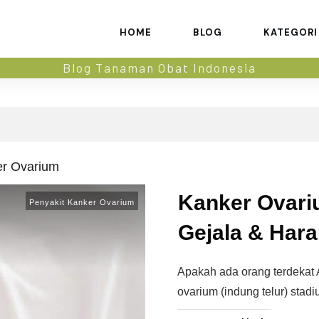
HOME
BLOG
KATEGORI
Blog Tanaman Obat Indonesia
er Ovarium
Kanker Ovari
Penyakit Kanker Ovarium
Gejala & Har
Apakah ada orang terdekat
ovarium (indung telur) stadi