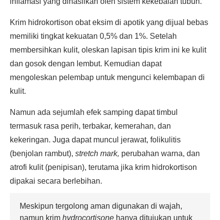
inflamasi yang dihasilkan oleh sistem kekebalan tubuh.
Krim hidrokortison obat eksim di apotik yang dijual bebas
memiliki tingkat kekuatan 0,5% dan 1%. Setelah
membersihkan kulit, oleskan lapisan tipis krim ini ke kulit
dan gosok dengan lembut. Kemudian dapat
mengoleskan pelembap untuk mengunci kelembapan di
kulit.
Namun ada sejumlah efek samping dapat timbul
termasuk rasa perih, terbakar, kemerahan, dan
kekeringan. Juga dapat muncul jerawat, folikulitis
(benjolan rambut),
stretch mark,
perubahan warna, dan
atrofi kulit (penipisan), terutama jika krim hidrokortison
dipakai secara berlebihan.
Meskipun tergolong aman digunakan di wajah,
namun krim
hydrocortisone
hanya ditujukan untuk