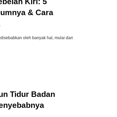
belah Kiri: 5
umnya & Cara
a
a disebabkan oleh banyak hal, mulai dari
n Tidur Badan
 Penyebabnya