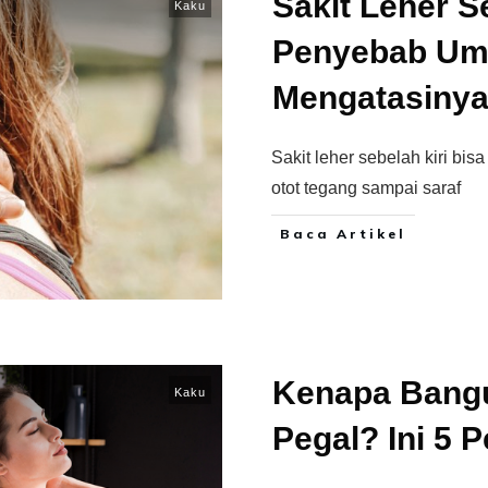
Sakit Leher Se
Kaku
Penyebab Um
Mengatasiny
Sakit leher sebelah kiri bis
otot tegang sampai saraf
Baca Artikel
Kenapa Bangu
Kaku
Pegal? Ini 5