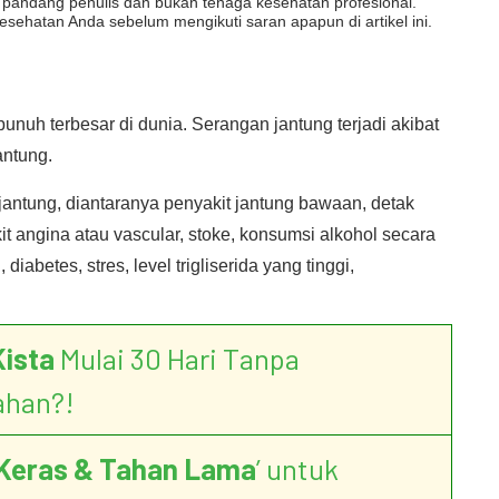
dut pandang penulis dan bukan tenaga kesehatan profesional.
esehatan Anda sebelum mengikuti saran apapun di artikel ini.
nuh terbesar di dunia. Serangan jantung terjadi akibat
antung.
antung, diantaranya penyakit jantung bawaan, detak
it angina atau vascular, stoke, konsumsi alkohol secara
diabetes, stres, level trigliserida yang tinggi,
Kista
Mulai 30 Hari Tanpa
ahan?!
Keras & Tahan Lama
’ untuk