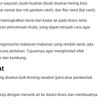
yur-sayuran, buah-buahan (buah-buahan kering bisa
suk sereal dan roti gandum utuh), dan
flax seed
(biji rami).
ningkatkan berat dan kadar air pada feses serta
ran pencernaan Anda, yang dapat menjadi cara agar
mengonsumsi makanan-makanan yang rendah serat, ada
cara perlahan. Tujuannya agar menghindari efek
as dan kembung.
at
ang disebut
bulk-forming laxative
(pencahar pembentuk
erja dengan menarik air ke dalam feses dan membuatnya