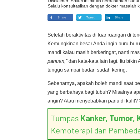
Disclaimer: Artikel ini ditulis berdasarkan su
Selalu konsultasikan dengan dokter masalah k
Share
Tweet
Share
Setelah beraktivitas di luar ruangan di t
Kemungkinan besar Anda ingin buru-buru 
mandi kalau masih berkeringat, nanti masu
panuan,”
dan kata-kata lain lagi. Itu bik
tunggu sampai badan sudah kering.
Sebenarnya, apakah boleh mandi saat be
yang berbahaya bagi tubuh? Misalnya ap
angin? Atau menyebabkan panu di kulit? S
Tumpas
Kanker, Tumor, 
Kemoterapi dan Pembed