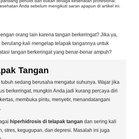
dut pandang penulis dan bukan tenaga kesehatan profesional.
esehatan Anda sebelum mengikuti saran apapun di artikel ini.
engan orang lain karena tangan berkeringat? Jika ya,
s berulang-kali mengelap telapak tangannya untuk
tasi tangan berkeringat yang benar-benar ampuh?
lapak Tangan
 tubuh sedang berusaha mengatur suhunya. Wajar jika
rus berkeringat, mungkin Anda jadi kurang percaya diri
 kertas, membuka pintu, menyetir, menandatangani
.
bagai
hiperhidrosis di telapak tangan
dan sering kali
, stres, kegugupan, dan depresi. Masalah ini juga
a.