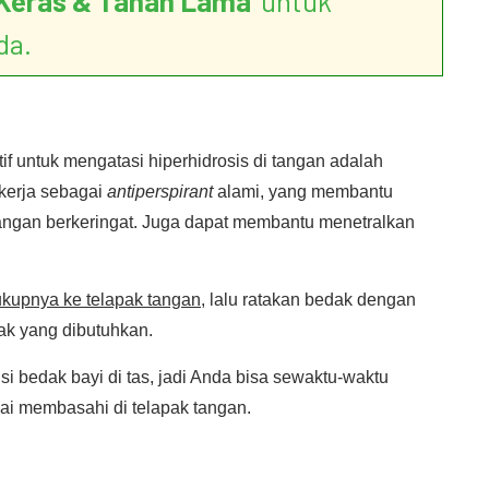
Keras & Tahan Lama
’ untuk
da.
if untuk mengatasi hiperhidrosis di tangan adalah
kerja sebagai
antiperspirant
alami, yang membantu
ngan berkeringat. Juga dapat membantu menetralkan
kupnya ke telapak tangan
, lalu ratakan bedak dengan
ak yang dibutuhkan.
si bedak bayi di tas, jadi Anda bisa sewaktu-waktu
ai membasahi di telapak tangan.