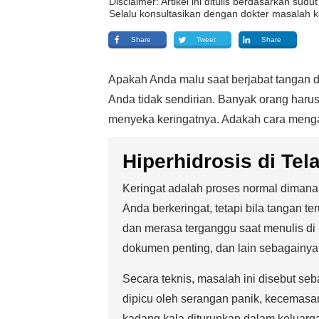
Disclaimer: Artikel ini ditulis berdasarkan su
Selalu konsultasikan dengan dokter masalah k
Share
Tweet
Share
Apakah Anda malu saat berjabat tangan d
Anda tidak sendirian. Banyak orang haru
menyeka keringatnya. Adakah cara menga
Hiperhidrosis di Te
Keringat adalah proses normal dimana
Anda berkeringat, tetapi bila tangan te
dan merasa terganggu saat menulis di
dokumen penting, dan lain sebagainya
Secara teknis, masalah ini disebut se
dipicu oleh serangan panik, kecemasan
kadang kala diturunkan dalam keluarg