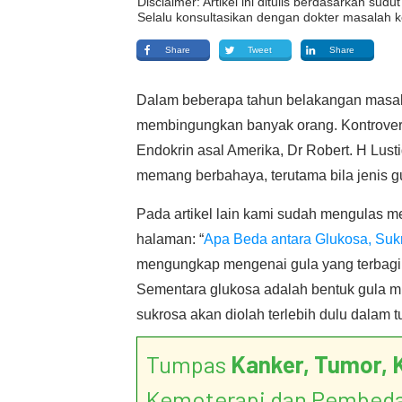
Disclaimer: Artikel ini ditulis berdasarkan su
Selalu konsultasikan dengan dokter masalah k
Share
Tweet
Share
Dalam beberapa tahun belakangan masal
membingungkan banyak orang. Kontrovers
Endokrin asal Amerika, Dr Robert. H Lus
memang berbahaya, terutama bila jenis gu
Pada artikel lain kami sudah mengulas me
halaman: “
Apa Beda antara Glukosa, Suk
mengungkap mengenai gula yang terbagi d
Sementara glukosa adalah bentuk gula m
sukrosa akan diolah terlebih dulu dalam
Tumpas
Kanker, Tumor, 
Kemoterapi dan Pembed