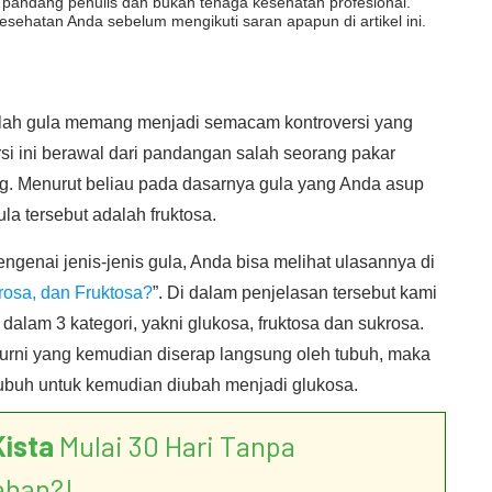
dut pandang penulis dan bukan tenaga kesehatan profesional.
esehatan Anda sebelum mengikuti saran apapun di artikel ini.
ah gula memang menjadi semacam kontroversi yang
i ini berawal dari pandangan salah seorang pakar
tig. Menurut beliau pada dasarnya gula yang Anda asup
la tersebut adalah fruktosa.
ngenai jenis-jenis gula, Anda bisa melihat ulasannya di
rosa, dan Fruktosa?
”. Di dalam penjelasan tersebut kami
alam 3 kategori, yakni glukosa, fruktosa dan sukrosa.
urni yang kemudian diserap langsung oleh tubuh, maka
 tubuh untuk kemudian diubah menjadi glukosa.
Kista
Mulai 30 Hari Tanpa
ahan?!