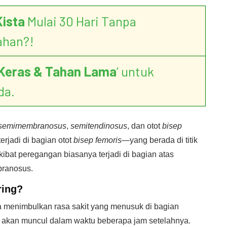
Kista
Mulai 30 Hari Tanpa
ahan?!
Keras & Tahan Lama
’ untuk
da.
semimembranosus
,
semitendinosus
, dan otot
bisep
terjadi di bagian otot
bisep femoris
—yang berada di titik
ibat peregangan biasanya terjadi di bagian atas
branosus.
ring?
a menimbulkan rasa sakit yang menusuk di bagian
akan muncul dalam waktu beberapa jam setelahnya.