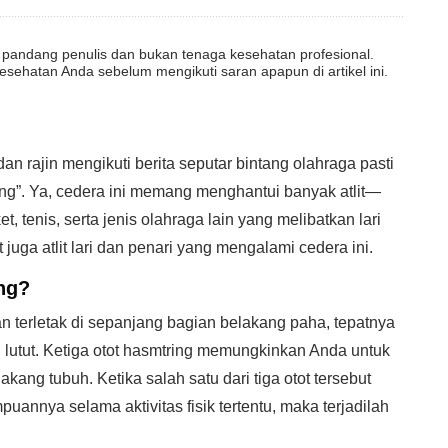
dut pandang penulis dan bukan tenaga kesehatan profesional.
esehatan Anda sebelum mengikuti saran apapun di artikel ini.
n rajin mengikuti berita seputar bintang olahraga pasti
ng”. Ya, cedera ini memang menghantui banyak atlit—
t, tenis, serta jenis olahraga lain yang melibatkan lari
t juga atlit lari dan penari yang mengalami cedera ini.
ng?
t dan terletak di sepanjang bagian belakang paha, tepatnya
 lutut. Ketiga otot hasmtring memungkinkan Anda untuk
kang tubuh. Ketika salah satu dari tiga otot tersebut
mpuannya selama aktivitas fisik tertentu, maka terjadilah