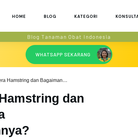
HOME
BLOG
KATEGORI
KONSULT
Blog Tanaman Obat Indonesia
WHATSAPP SEKARANG
Apa itu Cedera Hamstring dan Bagaimana Cara Menyembuhkannya?
 Hamstring dan
a
nya?