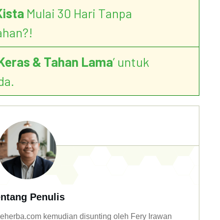
Kista
Mulai 30 Hari Tanpa
ahan?!
Keras & Tahan Lama
’ untuk
da.
ntang Penulis
n deherba.com kemudian disunting oleh Fery Irawan