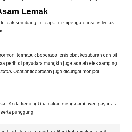
 Asam Lemak
i tidak seimbang, ini dapat mempengaruhi sensitivitas
on.
rmon, termasuk beberapa jenis obat kesuburan dan pil
sa perih di payudara mungkin juga adalah efek samping
teron
. Obat antidepresan juga dicurigai menjadi
esar, Anda kemungkinan akan mengalami nyeri payudara
, serta punggung.
n tanda kanker payudara. Bagi kebanyakan wanita,