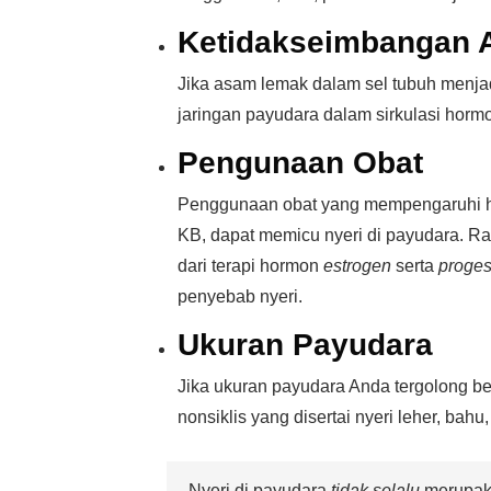
Ketidakseimbangan
Jika asam lemak dalam sel tubuh menjad
jaringan payudara dalam sirkulasi horm
Pengunaan Obat
Penggunaan obat yang mempengaruhi ho
KB, dapat memicu nyeri di payudara. Ra
dari terapi hormon
estrogen
serta
proges
penyebab nyeri.
Ukuran Payudara
Jika ukuran payudara Anda tergolong b
nonsiklis yang disertai nyeri leher, bahu
Nyeri di payudara
tidak selalu
merupaka