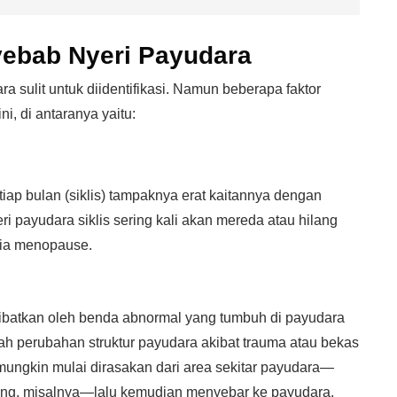
yebab Nyeri Payudara
a sulit untuk diidentifikasi. Namun beberapa faktor
ni, di antaranya yaitu:
iap bulan (siklis) tampaknya erat kaitannya dengan
i payudara siklis sering kali akan mereda atau hilang
sia menopause.
kibatkan oleh benda abnormal yang tumbuh di payudara
lah perubahan struktur payudara akibat trauma atau bekas
mungkin mulai dirasakan dari area sekitar payudara—
ntung, misalnya—lalu kemudian menyebar ke payudara.