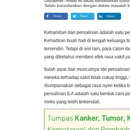
Disclaimer: Artikel ini ditulis berdasarkan su
Selalu konsultasikan dengan dokter masalah k
Share
Tweet
Share
Kehamilan dan persalinan adalah satu pe
Kehadiran buah hati di tengah keluarga ti
tersendiri. Tetapi di sisi lain, para cal
yang diketahui memberi efek rasa sakit y
Itulah awal dari munculnya ide persalina
mereka terhadap sakit tidak cukup tinggi,
diumpamakan sebagai rasa nyeri ketika b
persalinan ILA adalah satu bentuk cara
risiko yang lebih terkendali.
Tumpas
Kanker, Tumor, 
Kemoterapi dan Pembed