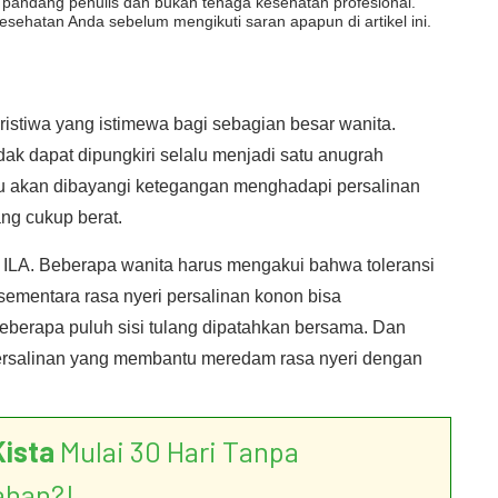
dut pandang penulis dan bukan tenaga kesehatan profesional.
esehatan Anda sebelum mengikuti saran apapun di artikel ini.
ristiwa yang istimewa bagi sebagian besar wanita.
dak dapat dipungkiri selalu menjadi satu anugrah
on ibu akan dibayangi ketegangan menghadapi persalinan
ang cukup berat.
n ILA. Beberapa wanita harus mengakui bahwa toleransi
 sementara rasa nyeri persalinan konon bisa
eberapa puluh sisi tulang dipatahkan bersama. Dan
 persalinan yang membantu meredam rasa nyeri dengan
Kista
Mulai 30 Hari Tanpa
ahan?!