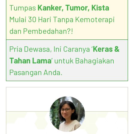
Tumpas
Kanker, Tumor, Kista
9 Surprising Ways You’re Weakening
Your Immune System.
Mulai 30 Hari Tanpa Kemoterapi
dan Pembedahan?!
Pria Dewasa, Ini Caranya ‘
Keras &
Tahan Lama
’ untuk Bahagiakan
Pasangan Anda.