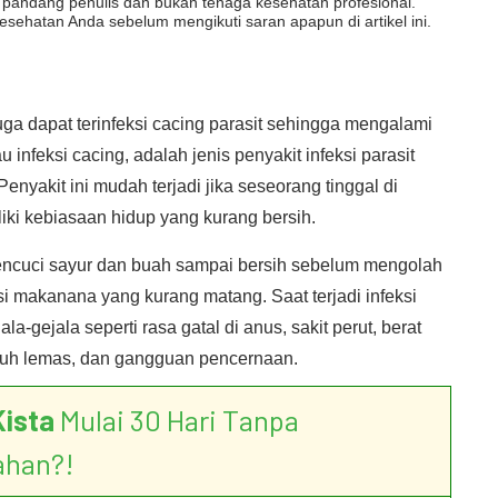
dut pandang penulis dan bukan tenaga kesehatan profesional.
esehatan Anda sebelum mengikuti saran apapun di artikel ini.
a dapat terinfeksi cacing parasit sehingga mengalami
 infeksi cacing, adalah jenis penyakit infeksi parasit
enyakit ini mudah terjadi jika seseorang tinggal di
liki kebiasaan hidup yang kurang bersih.
mencuci sayur dan buah sampai bersih sebelum mengolah
makanana yang kurang matang. Saat terjadi infeksi
la-gejala seperti rasa gatal di anus, sakit perut, berat
ubuh lemas, dan gangguan pencernaan.
Kista
Mulai 30 Hari Tanpa
ahan?!