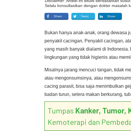
Disclaimer: Artikel ini ditulis berdasarkan su
Selalu konsultasikan dengan dokter masalah k
Share
Tweet
Share
Bukan hanya anak-anak, orang dewasa jug
penyakit cacingan. Penyakit cacingan, atau
yang masih banyak dialami di Indonesia. P
lingkungan yang tidak higienis atau memi
Misalnya jarang mencuci tangan, tidak 
atau mengonsumsinya, atau mengonsumsi 
cacing parasit, bisa saja menimbulkan geja
badan turun, selera makan berkurang, t
Tumpas
Kanker, Tumor, 
Kemoterapi dan Pembed