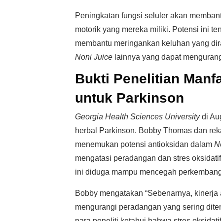
Peningkatan fungsi seluler akan memba
motorik yang mereka miliki. Potensi ini 
membantu meringankan keluhan yang dira
Noni Juice
lainnya yang dapat mengurang
Bukti Penelitian Manf
untuk Parkinson
Georgia Health Sciences University
di Au
herbal Parkinson. Bobby Thomas dan re
menemukan potensi antioksidan dalam
N
mengatasi peradangan dan stres oksidati
ini diduga mampu mencegah perkembanga
Bobby mengatakan “Sebenarnya, kinerja an
mengurangi peradangan yang sering ditem
para peneliti ketahui bahwa stres oksid