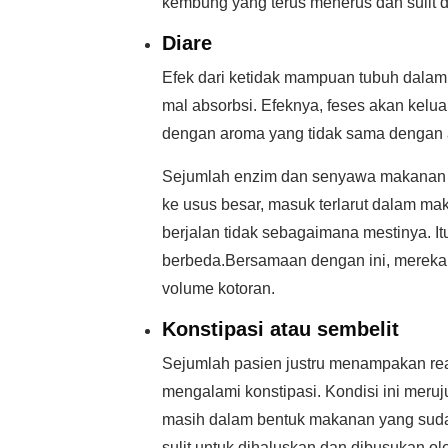
kembung yang terus menerus dan sulit di
Diare
Efek dari ketidak mampuan tubuh dalam
mal absorbsi. Efeknya, feses akan kelu
dengan aroma yang tidak sama dengan
Sejumlah enzim dan senyawa makanan 
ke usus besar, masuk terlarut dalam m
berjalan tidak sebagaimana mestinya. I
berbeda.Bersamaan dengan ini, mereka
volume kotoran.
Konstipasi atau sembelit
Sejumlah pasien justru menampakan rea
mengalami konstipasi. Kondisi ini mer
masih dalam bentuk makanan yang sudah
sulit untuk dihaluskan dan dibusukan ol