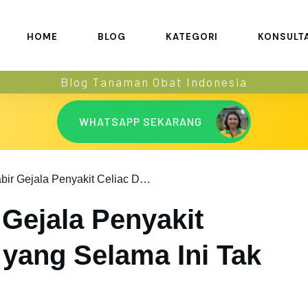
HOME
BLOG
KATEGORI
KONSULT
Blog Tanaman Obat Indonesia
WHATSAPP SEKARANG
Membuka Tabir Gejala Penyakit Celiac Desease yang Selama Ini Tak Disadari
Gejala Penyakit
 yang Selama Ini Tak