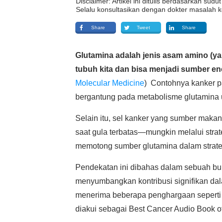
Disclaimer: Artikel ini ditulis berdasarkan su
Selalu konsultasikan dengan dokter masalah k
Share
Tweet
Share
Glutamina adalah jenis asam amino (yan
tubuh kita dan bisa menjadi sumber ene
Molecular Medicine
) Contohnya kanker pa
bergantung pada metabolisme glutamina 
Selain itu, sel kanker yang sumber maka
saat gula terbatas—mungkin melalui stra
memotong sumber glutamina dalam strate
Pendekatan ini dibahas dalam sebuah b
menyumbangkan kontribusi signifikan dala
menerima beberapa penghargaan seperti
diakui sebagai Best Cancer Audio Book of