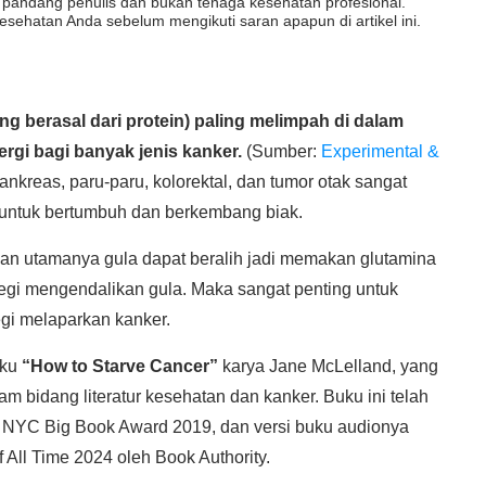
dut pandang penulis dan bukan tenaga kesehatan profesional.
esehatan Anda sebelum mengikuti saran apapun di artikel ini.
g berasal dari protein) paling melimpah di dalam
rgi bagi banyak jenis kanker.
(Sumber:
Experimental &
nkreas, paru-paru, kolorektal, dan tumor otak sangat
untuk bertumbuh dan berkembang biak.
nan utamanya gula dapat beralih jadi memakan glutamina
tegi mengendalikan gula. Maka sangat penting untuk
gi melaparkan kanker.
uku
“How to Starve Cancer”
karya Jane McLelland, yang
m bidang literatur kesehatan dan kanker. Buku ini telah
 NYC Big Book Award 2019, dan versi buku audionya
 All Time 2024 oleh Book Authority.