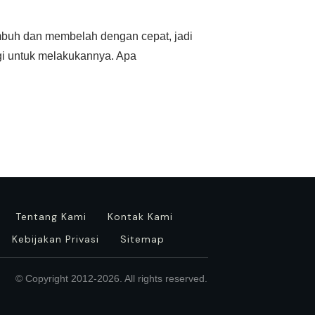
mbuh dan membelah dengan cepat, jadi
i untuk melakukannya. Apa
Tentang Kami
Kontak Kami
Kebijakan Privasi
Sitemap
© Copyright 2012-
2026
. All rights reserved.