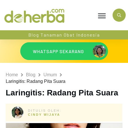
Blog Tanaman Obat Indonesia
WHATSAPP SEKARANG
Home
Blog
Umum
Laringitis: Radang Pita Suara
Laringitis: Radang Pita Suara
DITULIS OLEH:
CINDY WIJAYA