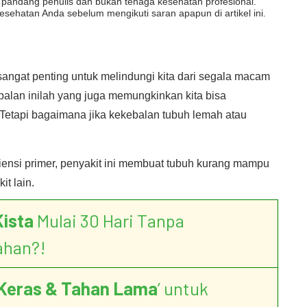
dut pandang penulis dan bukan tenaga kesehatan profesional.
esehatan Anda sebelum mengikuti saran apapun di artikel ini.
sangat penting untuk melindungi kita dari segala macam
balan inilah yang juga memungkinkan kita bisa
. Tetapi bagaimana jika kekebalan tubuh lemah atau
siensi primer, penyakit ini membuat tubuh kurang mampu
t lain.
Kista
Mulai 30 Hari Tanpa
ahan?!
Keras & Tahan Lama
’ untuk