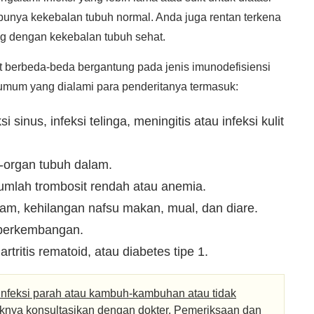
punya kekebalan tubuh normal. Anda juga rentan terkena
ang dengan kekebalan tubuh sehat.
at berbeda-beda bergantung pada jenis imunodefisiensi
umum yang dialami para penderitanya termasuk:
 sinus, infeksi telinga, meningitis atau infeksi kulit
-organ tubuh dalam.
jumlah trombosit rendah atau anemia.
m, kehilangan nafsu makan, mual, dan diare.
perkembangan.
rtritis rematoid, atau diabetes tipe 1.
infeksi parah atau kambuh-kambuhan atau tidak
iknya konsultasikan dengan dokter. Pemeriksaan dan