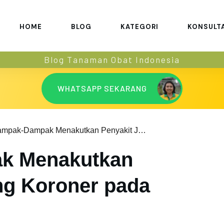
HOME
BLOG
KATEGORI
KONSULT
Blog Tanaman Obat Indonesia
WHATSAPP SEKARANG
Dampak-Dampak Menakutkan Penyakit Jantung Koroner pada Tubuh Anda
k Menakutkan
ng Koroner pada