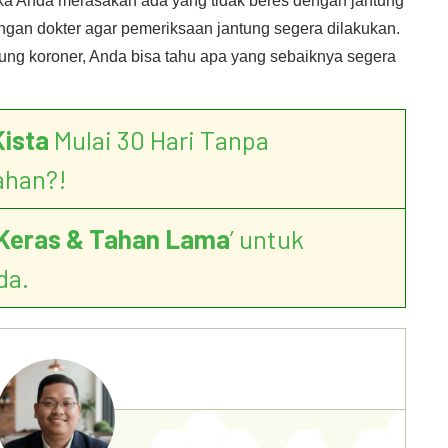
jika Anda merasakan ada yang tidak beres dengan jantung
ngan dokter agar pemeriksaan jantung segera dilakukan.
tung koroner, Anda bisa tahu apa yang sebaiknya segera
Kista
Mulai 30 Hari Tanpa
ahan?!
Keras & Tahan Lama
’ untuk
da.