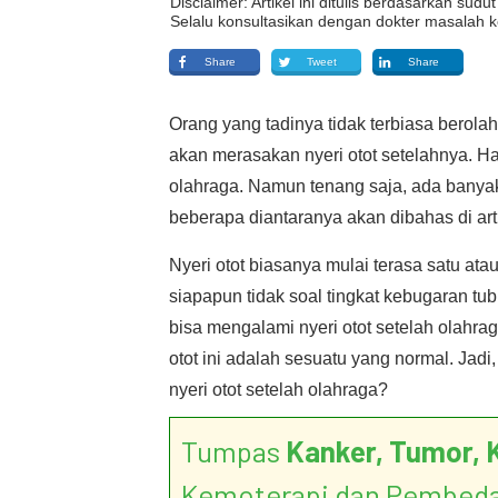
Disclaimer: Artikel ini ditulis berdasarkan su
Selalu konsultasikan dengan dokter masalah k
Share
Tweet
Share
Orang yang tadinya tidak terbiasa berolah
akan merasakan nyeri otot setelahnya. Ha
olahraga. Namun tenang saja, ada banyak
beberapa diantaranya akan dibahas di artik
Nyeri otot biasanya mulai terasa satu ata
siapapun tidak soal tingkat kebugaran tu
bisa mengalami nyeri otot setelah olahraga
otot ini adalah sesuatu yang normal. Jad
nyeri otot setelah olahraga?
Tumpas
Kanker, Tumor, 
Kemoterapi dan Pembed