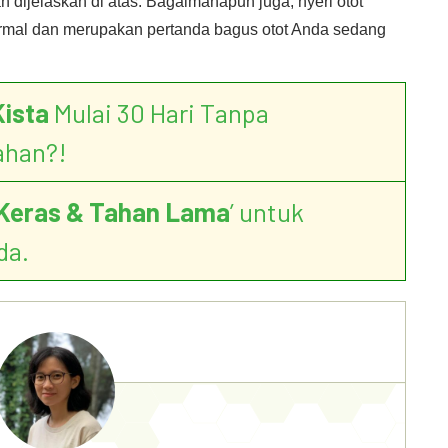
h dijelaskan di atas. Bagaimanapun juga, nyeri otot
ormal dan merupakan pertanda bagus otot Anda sedang
Kista
Mulai 30 Hari Tanpa
ahan?!
Keras & Tahan Lama
’ untuk
da.