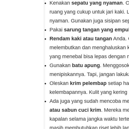
Kenakan
sepatu yang nyaman
. 
ruang yang cukup untuk jari kaki. 
nyaman. Gunakan juga sisipan sep
Pakai
sarung tangan yang empu
Rendam kaki atau tangan
Anda. 
melembutkan dan menghaluskan kulit
yang menebal bisa lepas dengan 
Gunakan
batu apung
. Menggosok
menipiskannya. Tapi, jangan lakuka
Oleskan
krim pelembap
setiap ha
kelembapannya. Kulit yang kering 
Ada juga yang sudah mencoba m
atau sabun cuci krim
. Mereka me
kapalan selama jangka waktu terte
masih membutuhkan riset lebih lan