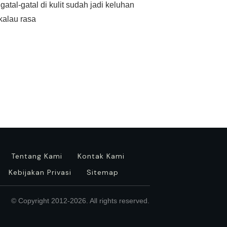
atal-gatal di kulit sudah jadi keluhan
alau rasa
Tentang Kami
Kontak Kami
Kebijakan Privasi
Sitemap
© Copyright 2012-
2026
. All rights reserved.