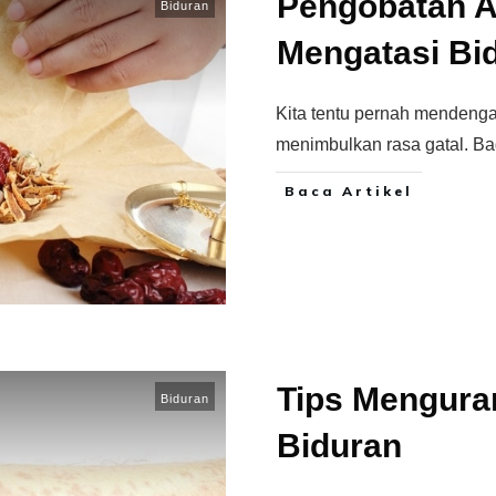
Pengobatan A
Biduran
Mengatasi Bi
Kita tentu pernah mendengar
menimbulkan rasa gatal. Ba
Baca Artikel
Tips Menguran
Biduran
Biduran