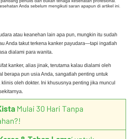
dut pandang penulis dan bukan tenaga kesehatan profesional.
esehatan Anda sebelum mengikuti saran apapun di artikel ini.
udara atau keanehan lain apa pun, mungkin itu sudah
lau Anda takut terkena kanker payudara—tapi ingatlah
sa dialami para wanita.
ifat kanker, alias jinak, terutama kalau dialami oleh
oal berapa pun usia Anda, sangatlah penting untuk
inis oleh dokter. Ini khususnya penting jika muncul
sekitarnya.
Kista
Mulai 30 Hari Tanpa
ahan?!