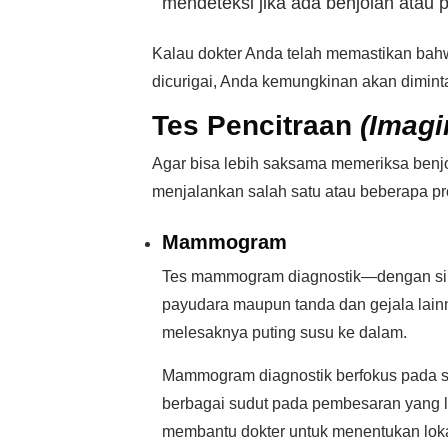
mendeteksi jika ada benjolan atau 
Kalau dokter Anda telah memastikan bahw
dicurigai, Anda kemungkinan akan diminta
Tes Pencitraan
(Imagi
Agar bisa lebih saksama memeriksa benj
menjalankan salah satu atau beberapa pros
Mammogram
Tes mammogram diagnostik—dengan sin
payudara maupun tanda dan gejala lainny
melesaknya puting susu ke dalam.
Mammogram diagnostik berfokus pada s
berbagai sudut pada pembesaran yang le
membantu dokter untuk menentukan lokas