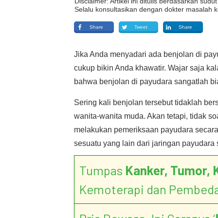
Disclaimer: Artikel ini ditulis berdasarkan su
Selalu konsultasikan dengan dokter masalah k
Share
Tweet
Share
Jika Anda menyadari ada benjolan di pay
cukup bikin Anda khawatir. Wajar saja ka
bahwa benjolan di payudara sangatlah bia
Sering kali benjolan tersebut tidaklah bers
wanita-wanita muda. Akan tetapi, tidak s
melakukan pemeriksaan payudara secara kl
sesuatu yang lain dari jaringan payudara 
Tumpas
Kanker, Tumor, 
Kemoterapi dan Pembed