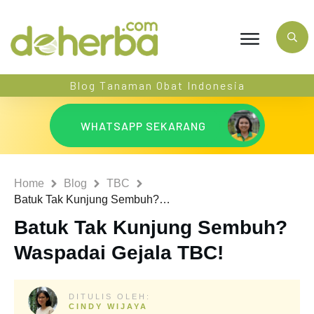
Blog Tanaman Obat Indonesia
WHATSAPP SEKARANG
Home
Blog
TBC
Batuk Tak Kunjung Sembuh? Waspadai Gejala TBC!
Batuk Tak Kunjung Sembuh?
Waspadai Gejala TBC!
DITULIS OLEH:
CINDY WIJAYA