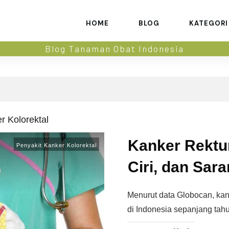
HOME
BLOG
KATEGORI
Blog Tanaman Obat Indonesia
r Kolorektal
Kanker Rektu
Penyakit Kanker Kolorektal
Ciri, dan Sar
Menurut data Globocan, kan
di Indonesia sepanjang tah