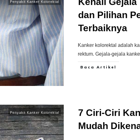
Kenali Gejala
Penyakit Kanker Kolorektal
dan Pilihan P
Terbaiknya
Kanker kolorektal adalah ka
rektum. Gejala-gejala kanke
Baca Artikel
7 Ciri-Ciri Ka
Penyakit Kanker Kolorektal
Mudah Dikena