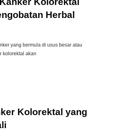
 Kanker Kolorektal
engobatan Herbal
nker yang bermula di usus besar atau
r kolorektal akan
nker Kolorektal yang
li