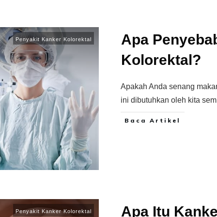
Apa Penyeba
Penyakit Kanker Kolorektal
Kolorektal?
Apakah Anda senang makan
ini dibutuhkan oleh kita se
Baca Artikel
Apa Itu Kanke
Penyakit Kanker Kolorektal