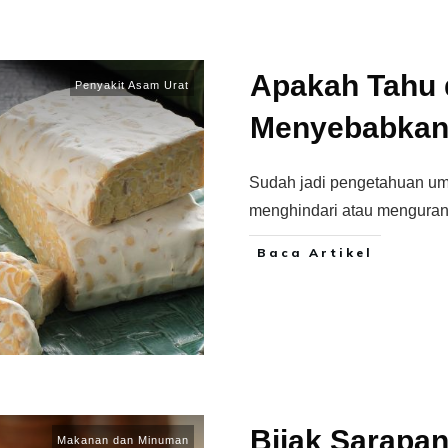
Apakah Tahu
Penyakit Asam Urat
Menyebabkan 
Sudah jadi pengetahuan um
menghindari atau menguran
Baca Artikel
Bijak Sarapan
Makanan dan Minuman