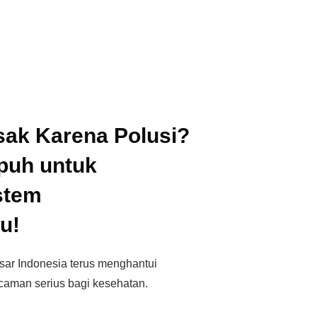
sak Karena Polusi?
puh untuk
stem
u!
esar Indonesia terus menghantui
caman serius bagi kesehatan.