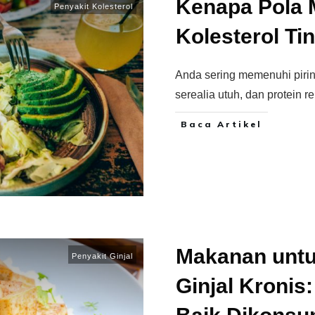
Kenapa Pola 
Penyakit Kolesterol
Kolesterol Ti
Anda sering memenuhi piri
serealia utuh, dan protein r
Baca Artikel
Makanan untu
Penyakit Ginjal
Ginjal Kronis