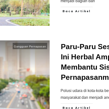
menjadi bagian dari
Baca Artikel
Paru-Paru Se
Gangguan Pernapasan
Ini Herbal Am
Membantu Si
Pernapasanm
Polusi udara di kota-kota b
masyarakat dan menjadi an
Baca Artikel