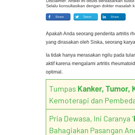
Disclaimer: Artikel ini ditulis berdasarkan su
Selalu konsultasikan dengan dokter masalah k
Share
Tweet
Share
Apakah Anda seorang penderita artritis r
yang dirasakan oleh Siska, seorang karya
Ia tidak hanya merasakan ngilu pada tula
aktif karena mengalami artritis rheumatoi
optimal.
Tumpas
Kanker, Tumor, 
Kemoterapi dan Pembed
Pria Dewasa, Ini Caranya ‘
Bahagiakan Pasangan An