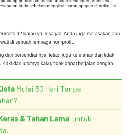
dut pandang penulis dan bukan tenaga kesehatan profesional.
esehatan Anda sebelum mengikuti saran apapun di artikel ini.
heumatoid? Kalau ya, bisa jadi Anda juga merasakan apa
wati di sebuah lembaga non-profit.
ng dan persendiannya, tetapi juga kelelahan dan tidak
d. Kaki dan lututnya kaku, tidak dapat berjalan dengan
Kista
Mulai 30 Hari Tanpa
ahan?!
Keras & Tahan Lama
’ untuk
da.