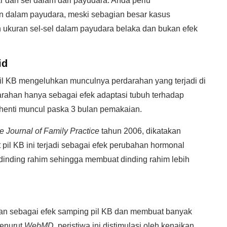
 dan sel dalam dari payudara. Anda perlu
n dalam payudara, meski sebagian besar kasus
 ukuran sel-sel dalam payudara belaka dan bukan efek
id
l KB mengeluhkan munculnya perdarahan yang terjadi di
arahan hanya sebagai efek adaptasi tubuh terhadap
henti muncul paska 3 bulan pemakaian.
e Journal of Family Practice
tahun 2006, dikatakan
 pil KB ini terjadi sebagai efek perubahan hormonal
dinding rahim sehingga membuat dinding rahim lebih
hkan sebagai efek samping pil KB dan membuat banyak
Menurut
WebMD,
peristiwa ini distimulasi oleh kenaikan