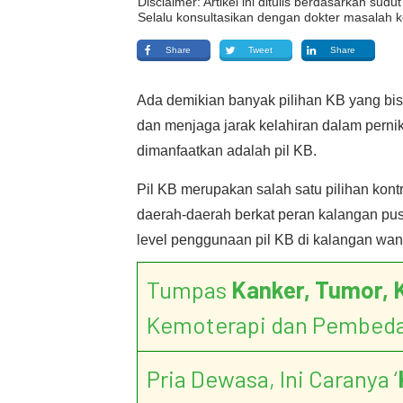
Disclaimer: Artikel ini ditulis berdasarkan su
Selalu konsultasikan dengan dokter masalah k
Share
Tweet
Share
Ada demikian banyak pilihan KB yang b
dan menjaga jarak kelahiran dalam perni
dimanfaatkan adalah pil KB.
Pil KB merupakan salah satu pilihan kont
daerah-daerah berkat peran kalangan p
level penggunaan pil KB di kalangan wani
Tumpas
Kanker, Tumor, 
Kemoterapi dan Pembed
Pria Dewasa, Ini Caranya ‘