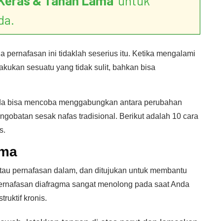
Keras & Tahan Lama
’ untuk
da.
 pernafasan ini tidaklah seserius itu. Ketika mengalami
akukan sesuatu yang tidak sulit, bahkan bisa
nda bisa mencoba menggabungkan antara perubahan
gobatan sesak nafas tradisional. Berikut adalah 10 cara
s.
gma
 atau pernafasan dalam, dan ditujukan untuk membantu
pernafasan diafragma sangat menolong pada saat Anda
ruktif kronis.