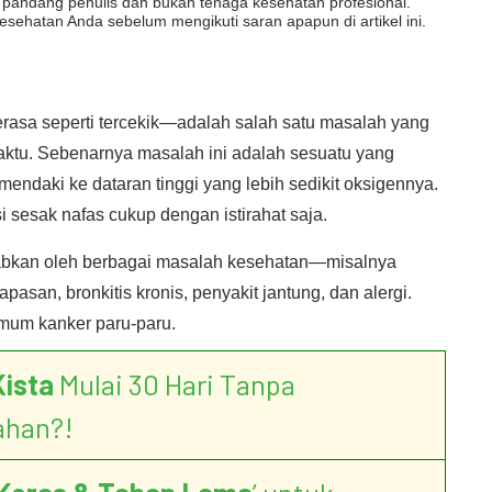
dut pandang penulis dan bukan tenaga kesehatan profesional.
esehatan Anda sebelum mengikuti saran apapun di artikel ini.
rasa seperti tercekik—adalah salah satu masalah yang
waktu. Sebenarnya masalah ini adalah sesuatu yang
mendaki ke dataran tinggi yang lebih sedikit oksigennya.
i sesak nafas cukup dengan istirahat saja.
ebabkan oleh berbagai masalah kesehatan—misalnya
pasan, bronkitis kronis, penyakit jantung, dan alergi.
umum kanker paru-paru.
Kista
Mulai 30 Hari Tanpa
ahan?!