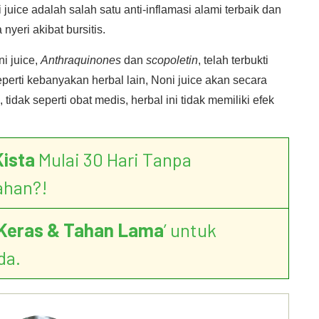
 juice adalah salah satu anti-inflamasi alami terbaik dan
yeri akibat bursitis.
i juice,
Anthraquinones
dan
scopoletin
, telah terbukti
erti kebanyakan herbal lain, Noni juice akan secara
dak seperti obat medis, herbal ini tidak memiliki efek
Kista
Mulai 30 Hari Tanpa
ahan?!
Keras & Tahan Lama
’ untuk
da.