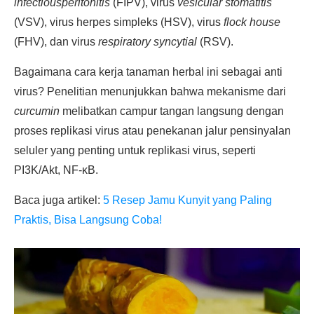
infectiousperitonitis
(FIPV), virus
vesicular stomatitis
(VSV), virus herpes simpleks (HSV), virus
flock house
(FHV), dan virus
respiratory syncytial
(RSV).
Bagaimana cara kerja tanaman herbal ini sebagai anti
virus? Penelitian menunjukkan bahwa mekanisme dari
curcumin
melibatkan campur tangan langsung dengan
proses replikasi virus atau penekanan jalur pensinyalan
seluler yang penting untuk replikasi virus, seperti
PI3K/Akt, NF-κB.
Baca juga artikel:
5 Resep Jamu Kunyit yang Paling
Praktis, Bisa Langsung Coba!