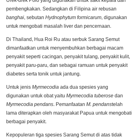
Urek-urek Polo yang digunakan untuk sakit kepala dan
pembengkakan. Sedangkan di Filipina air rebusan
banghai
, sebutan
Hydnophytum formicarum
, digunakan
untuk mengobati masalah liver dan pencernaan.
Di Thailand, Hua Roi Ru atau serbuk Sarang Semut
dimanfaatkan untuk menyembuhkan berbagai macam
penyakit seperti cacingan, penyakit tulang, penyakit kulit,
penyakit paru-paru, dan sebagai ramuan untuk penyakit
diabetes serta tonik untuk jantung.
Untuk jenis
Myrmecodia
ada dua spesies yang
digunakan untuk obat yaitu
Myrmecodia tuberose
dan
Myrmecodia pendans
. Pemanfaatan
M. pendans
telah
lama diterapkan oleh masyarakat Papua untuk mengobati
berbagai penyakit.
Kepopuleran tiga spesies Sarang Semut di atas tidak