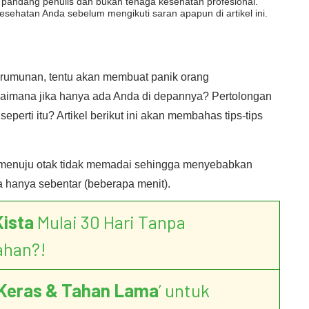
dut pandang penulis dan bukan tenaga kesehatan profesional.
esehatan Anda sebelum mengikuti saran apapun di artikel ini.
erumunan, tentu akan membuat panik orang
agaimana jika hanya ada Anda di depannya? Pertolongan
perti itu? Artikel berikut ini akan membahas tips-tips
ng menuju otak tidak memadai sehingga menyebabkan
 hanya sebentar (beberapa menit).
Kista
Mulai 30 Hari Tanpa
ahan?!
Keras & Tahan Lama
’ untuk