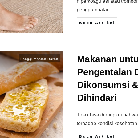
hiperkoagulasi atau trombof
penggumpalan
Baca Artikel
Makanan untu
Penggumpalan Darah
Pengentalan 
Dikonsumsi &
Dihindari
Tidak bisa dipungkiri bah
terhadap kondisi kesehatan
Baca Artikel