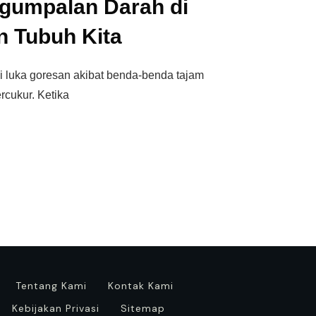
ggumpalan Darah di
n Tubuh Kita
i luka goresan akibat benda-benda tajam
ercukur. Ketika
Tentang Kami
Kontak Kami
Kebijakan Privasi
Sitemap